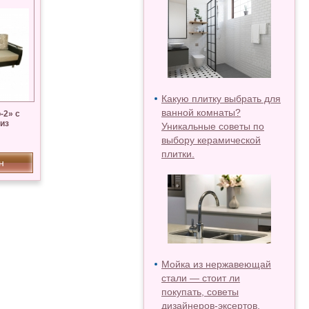
Какую плитку выбрать для
ванной комнаты?
-2» с
из
Уникальные советы по
выбору керамической
плитки.
н
Мойка из нержавеющай
стали — стоит ли
покупать, советы
дизайнеров-эксертов.