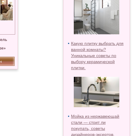
бель
Какую плитку выбрать для
зе»
ванной комнаты?
Уникальные советы по
н
выбору керамической
плитки.
Мойка из нержавеющай
стали — стоит ли
покупать, советы
дизайнеров-эксертов.