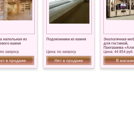
а напольная из
Подоконники из камня
Экологичная ме
евого камня
для гостиной,
Программа «Али
 по запросу
Цена: по запросу
(слоновая кость)
Цена: 44 854 руб.
ет в продаже
Нет в продаже
В магази